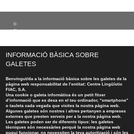
©
Fiac
For
mac
ion
INFORMACIÓ BÀSICA SOBRE
–
GALETES
Avis
Legal
Benvingut/da a la informació bàsica sobre les galetes de la
-
pàgina web responsabilitat de l’entitat: Centre Lingüístic
Les
FIAC, S.A.
seves
Una cookie o galeta informàtica és un petit fitxer
dades
d’informació que es desa en el teu ordinador, “smartphone”
o tauleta cada vegada que visites la nostra pàgina web.
segures
Algunes galetes són nostres i altres pertanyen a empreses
-
externes que presten serveis per a la nostra pàgina web.
Política
Les galetes poden ser de diferents tipus: les galetes
tècniques són necessàries perquè la nostra pàgina web
de
pugui funcionar, no necessiten la teva autorització i són les