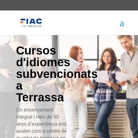
Cursos
d'idiomes
subvencionats
a
Terrassa
Un ensenyament
integral i més de 50
anys d’experiència ens
avalen com a centre de